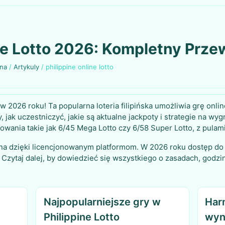
ine Lotto 2026: Kompletny Prz
wna
/
Artykuly
/
philippine online lotto
w 2026 roku! Ta popularna loteria filipińska umożliwia grę onli
ak uczestniczyć, jakie są aktualne jackpoty i strategie na wyg
owania takie jak 6/45 Mega Lotto czy 6/58 Super Lotto, z pulam
dna dzięki licencjonowanym platformom. W 2026 roku dostęp do
y. Czytaj dalej, by dowiedzieć się wszystkiego o zasadach, god
Najpopularniejsze gry w
Har
Philippine Lotto
wyn