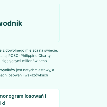
ewodnik
ne z dowolnego miejsca na świecie.
raną. PCSO (Philippine Charity
i sięgającymi milionów peso.
 wyników jest natychmiastowy, a
zinach losowań i wskazówkach
monogram losowań i
iki