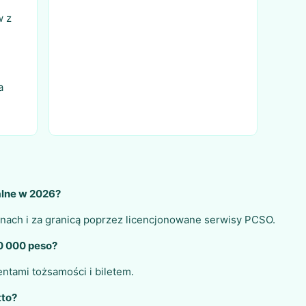
w z
a
galne w 2026?
ipinach i za granicą poprzez licencjonowane serwisy PCSO.
0 000 peso?
tami tożsamości i biletem.
tto?