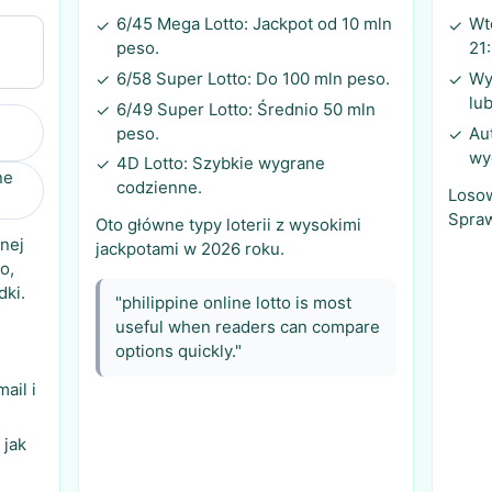
6/45 Mega Lotto: Jackpot od 10 mln
Wt
✓
✓
peso.
21
6/58 Super Lotto: Do 100 mln peso.
Wy
✓
✓
lu
6/49 Super Lotto: Średnio 50 mln
✓
peso.
Au
✓
wy
4D Lotto: Szybkie wygrane
✓
ne
codzienne.
Losow
Spraw
Oto główne typy loterii z wysokimi
nej
jackpotami w 2026 roku.
o,
dki.
"philippine online lotto is most
useful when readers can compare
options quickly."
ail i
 jak