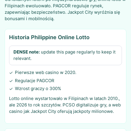
Filipinach ewoluowało. PAGCOR reguluje rynek,
zapewniając bezpieczeństwo. Jackpot City wyróżnia się
bonusami i mobilnością.
Historia Philippine Online Lotto
DENSE note:
update this page regularly to keep it
relevant.
Pierwsze web casino w 2020.
✓
Regulacje PAGCOR
✓
Wzrost graczy o 300%
✓
Lotto online wystartowało w Filipinach w latach 2010.,
ale 2026 to rok szczytów. PCSO digitalizuje gry, a web
casino jak Jackpot City oferują jackpoty milionowe.