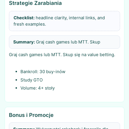
Strategie Zarabiania
Checklist:
headline clarity, internal links, and
fresh examples.
Summary:
Graj cash games lub MTT. Skup
Graj cash games lub MTT. Skup się na value betting.
Bankroll: 30 buy-inów
Study GTO
Volume: 4+ stoły
Bonus i Promocje