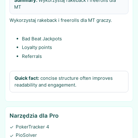
Summary:
Wykorzystaj rakeback i freerolls dla
MT
Wykorzystaj rakeback i freerolls dla MT graczy.
Bad Beat Jackpots
Loyalty points
Referrals
Quick fact:
concise structure often improves
readability and engagement.
Narzędzia dla Pro
PokerTracker 4
✓
PioSolver
✓