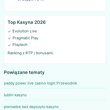
Top Kasyna 2026
Evolution Live
✓
Pragmatic Play
✓
Playtech
✓
Ranking z RTP i bonusami.
Powiązane tematy
paddy power live casino login Przewodnik
lublin kasyno
pieniadze bez depozytu kasyno