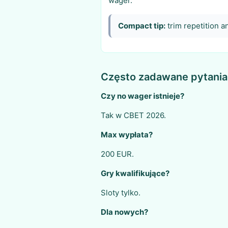
wager.
Compact tip:
trim repetition a
Często zadawane pytania
Czy no wager istnieje?
Tak w CBET 2026.
Max wypłata?
200 EUR.
Gry kwalifikujące?
Sloty tylko.
Dla nowych?