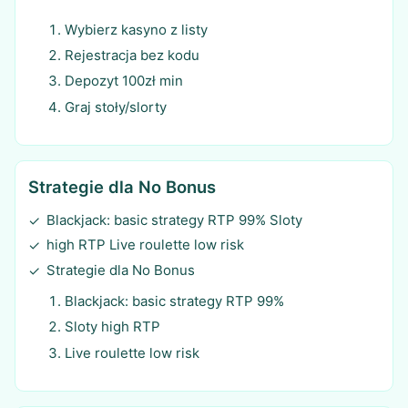
Wybierz kasyno z listy
Rejestracja bez kodu
Depozyt 100zł min
Graj stoły/slorty
Strategie dla No Bonus
Blackjack: basic strategy RTP 99% Sloty
✓
high RTP Live roulette low risk
✓
Strategie dla No Bonus
✓
Blackjack: basic strategy RTP 99%
Sloty high RTP
Live roulette low risk