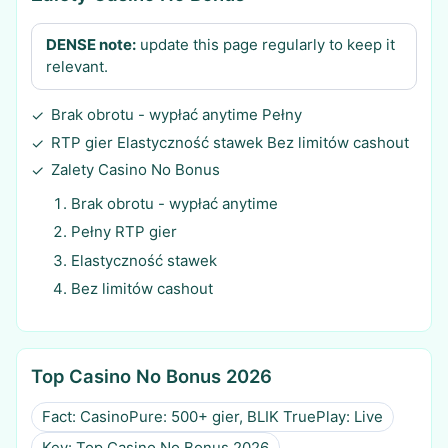
DENSE note:
update this page regularly to keep it
relevant.
Brak obrotu - wypłać anytime Pełny
✓
RTP gier Elastyczność stawek Bez limitów cashout
✓
Zalety Casino No Bonus
✓
Brak obrotu - wypłać anytime
Pełny RTP gier
Elastyczność stawek
Bez limitów cashout
Top Casino No Bonus 2026
Fact: CasinoPure: 500+ gier, BLIK TruePlay: Live
Key: Top Casino No Bonus 2026