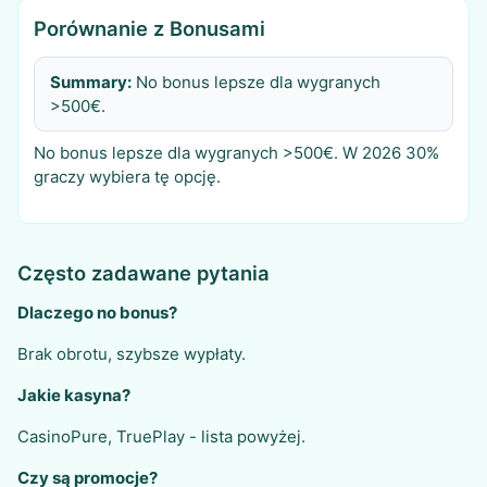
Porównanie z Bonusami
Summary:
No bonus lepsze dla wygranych
>500€.
No bonus lepsze dla wygranych >500€. W 2026 30%
graczy wybiera tę opcję.
Często zadawane pytania
Dlaczego no bonus?
Brak obrotu, szybsze wypłaty.
Jakie kasyna?
CasinoPure, TruePlay - lista powyżej.
Czy są promocje?