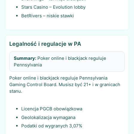
Stars Casino – Evolution lobby
BetRivers – niskie stawki
Legalność i regulacje w PA
Summary:
Poker online i blackjack reguluje
Pennsylvania
Poker online i blackjack reguluje Pennsylvania
Gaming Control Board. Musisz być 21+ i w granicach
stanu.
Licencja PGCB obowiązkowa
Geolokalizacja wymagana
Podatki od wygranych 3,07%