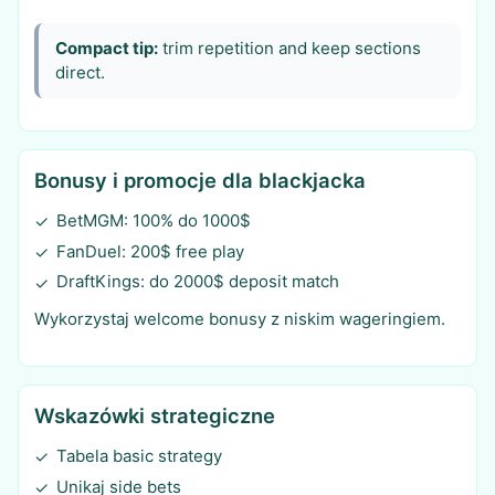
Compact tip:
trim repetition and keep sections
direct.
Bonusy i promocje dla blackjacka
BetMGM: 100% do 1000$
✓
FanDuel: 200$ free play
✓
DraftKings: do 2000$ deposit match
✓
Wykorzystaj welcome bonusy z niskim wageringiem.
Wskazówki strategiczne
Tabela basic strategy
✓
Unikaj side bets
✓