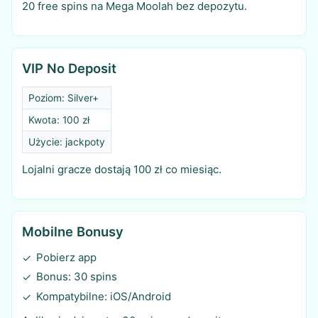
20 free spins na Mega Moolah bez depozytu.
VIP No Deposit
Poziom: Silver+
Kwota: 100 zł
Użycie: jackpoty
Lojalni gracze dostają 100 zł co miesiąc.
Mobilne Bonusy
Pobierz app
✓
Bonus: 30 spins
✓
Kompatybilne: iOS/Android
✓