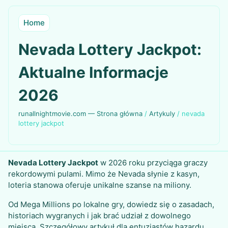
Home
Nevada Lottery Jackpot:
Aktualne Informacje
2026
runallnightmovie.com — Strona główna
/
Artykuly
/
nevada
lottery jackpot
Nevada Lottery Jackpot
w 2026 roku przyciąga graczy
rekordowymi pulami. Mimo że Nevada słynie z kasyn,
loteria stanowa oferuje unikalne szanse na miliony.
Od Mega Millions po lokalne gry, dowiedz się o zasadach,
historiach wygranych i jak brać udział z dowolnego
miejsca. Szczegółowy artykuł dla entuzjastów hazardu.