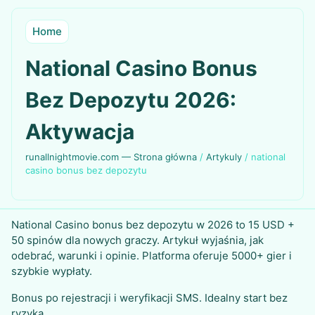
Home
National Casino Bonus
Bez Depozytu 2026:
Aktywacja
runallnightmovie.com — Strona główna
/
Artykuly
/
national
casino bonus bez depozytu
National Casino bonus bez depozytu w 2026 to 15 USD +
50 spinów dla nowych graczy. Artykuł wyjaśnia, jak
odebrać, warunki i opinie. Platforma oferuje 5000+ gier i
szybkie wypłaty.
Bonus po rejestracji i weryfikacji SMS. Idealny start bez
ryzyka.