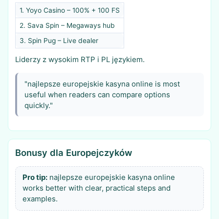
1. Yoyo Casino – 100% + 100 FS
2. Sava Spin – Megaways hub
3. Spin Pug – Live dealer
Liderzy z wysokim RTP i PL językiem.
"najlepsze europejskie kasyna online is most
useful when readers can compare options
quickly."
Bonusy dla Europejczyków
Pro tip:
najlepsze europejskie kasyna online
works better with clear, practical steps and
examples.