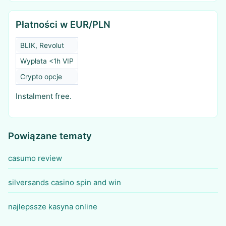
Płatności w EUR/PLN
BLIK, Revolut
Wypłata <1h VIP
Crypto opcje
Instalment free.
Powiązane tematy
casumo review
silversands casino spin and win
najlepssze kasyna online