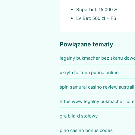
Superbet: 15 000 zł
LV Bet: 500 zł + FS
Powiązane tematy
legalny bukmacher bez skanu dow
ukryta fortuna putina online
spin samurai casino review australi
https www legalny bukmacher com
gra bilard stołowy
pino casino bonus codes