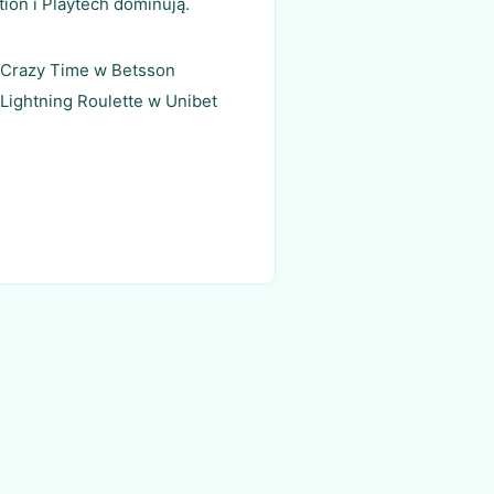
tion i Playtech dominują.
Crazy Time w Betsson
Lightning Roulette w Unibet