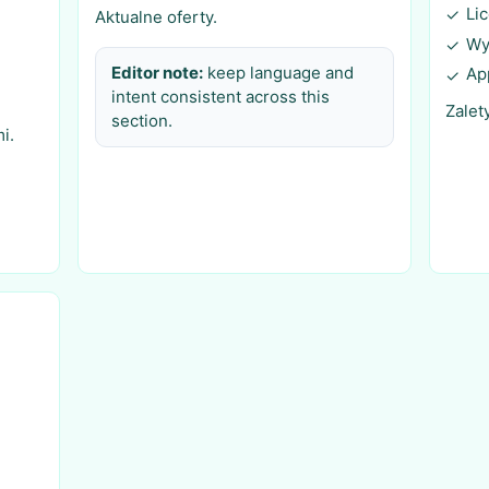
Li
✓
Aktualne oferty.
Wy
✓
Editor note:
keep language and
Ap
✓
intent consistent across this
Zalet
section.
i.