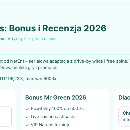
s: Bonus i Recenzja 2026
wna
/
Artykuly
/
mr green narcos
t od NetEnt – serialowa adaptacja z drive-by wilds i free spin
łowa analiza gry i promocji.
 RTP 96,23%, max win 6000x.
Bonus Mr Green 2026
Dla
Powitalny 100% do 500 zł.
✓
Che
Live casino cashback.
✓
int
VIP Narcos turnieje.
✓