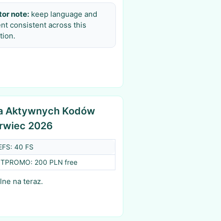
tor note:
keep language and
ent consistent across this
tion.
ta Aktywnych Kodów
rwiec 2026
FS: 40 FS
TPROMO: 200 PLN free
lne na teraz.