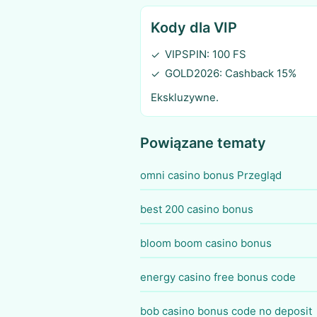
Kody dla VIP
VIPSPIN: 100 FS
✓
GOLD2026: Cashback 15%
✓
Ekskluzywne.
Powiązane tematy
omni casino bonus Przegląd
best 200 casino bonus
bloom boom casino bonus
energy casino free bonus code
bob casino bonus code no deposit