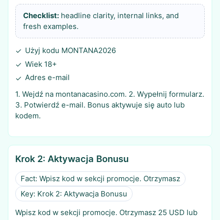
Checklist:
headline clarity, internal links, and
fresh examples.
Użyj kodu MONTANA2026
✓
Wiek 18+
✓
Adres e-mail
✓
1. Wejdź na montanacasino.com. 2. Wypełnij formularz.
3. Potwierdź e-mail. Bonus aktywuje się auto lub
kodem.
Krok 2: Aktywacja Bonusu
Fact: Wpisz kod w sekcji promocje. Otrzymasz
Key: Krok 2: Aktywacja Bonusu
Wpisz kod w sekcji promocje. Otrzymasz 25 USD lub