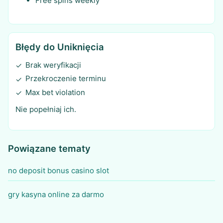
Free spins weekly
Błędy do Uniknięcia
Brak weryfikacji
✓
Przekroczenie terminu
✓
Max bet violation
✓
Nie popełniaj ich.
Powiązane tematy
no deposit bonus casino slot
gry kasyna online za darmo