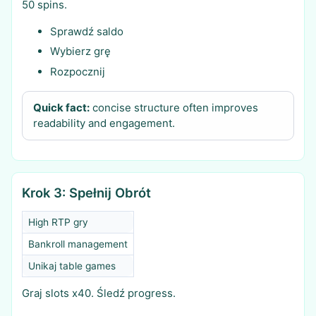
50 spins.
Sprawdź saldo
Wybierz grę
Rozpocznij
Quick fact:
concise structure often improves
readability and engagement.
Krok 3: Spełnij Obrót
High RTP gry
Bankroll management
Unikaj table games
Graj slots x40. Śledź progress.