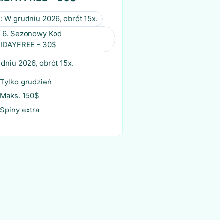
: W grudniu 2026, obrót 15x.
: 6. Sezonowy Kod
IDAYFREE - 30$
dniu 2026, obrót 15x.
Tylko grudzień
Maks. 150$
Spiny extra