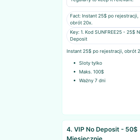
Fact: Instant 25$ po rejestracji,
obrót 20x.
Key: 1. Kod SUNFREE25 - 25$ 
Deposit
Instant 25$ po rejestracji, obrót 
Sloty tylko
Maks. 100$
Ważny 7 dni
4. VIP No Deposit - 50$
Miesięcznie