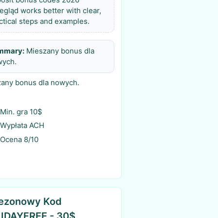
egląd works better with clear,
ctical steps and examples.
mmary:
Mieszany bonus dla
ych.
any bonus dla nowych.
Min. gra 10$
Wypłata ACH
Ocena 8/10
Sezonowy Kod
IDAYFREE - 30$