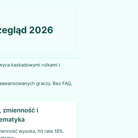
zegląd 2026
wyca kaskadowymi rolkami i
 zaawansowanych graczy. Bez FAQ,
, zmienność i
ematyka
ienność wysoka, hit rate 18%.
ategia: