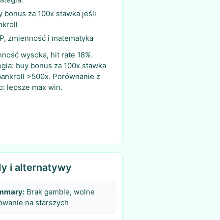
y bonus za 100x stawka jeśli
nkroll
P, zmienność i matematyka
ność wysoka, hit rate 18%.
egia: buy bonus za 100x stawka
 bankroll >500x. Porównanie z
: lepsze max win.
y i alternatywy
mmary:
Brak gamble, wolne
owanie na starszych