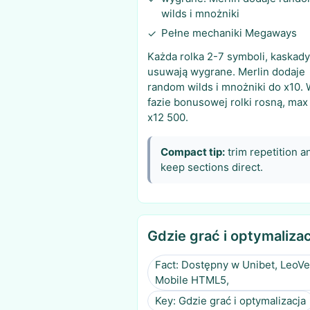
wilds i mnożniki
Pełne mechaniki Megaways
✓
Każda rolka 2-7 symboli, kaskad
usuwają wygrane. Merlin dodaje
random wilds i mnożniki do x10.
fazie bonusowej rolki rosną, max
x12 500.
Compact tip:
trim repetition a
keep sections direct.
Gdzie grać i optymalizac
Fact: Dostępny w Unibet, LeoVe
Mobile HTML5,
Key: Gdzie grać i optymalizacja