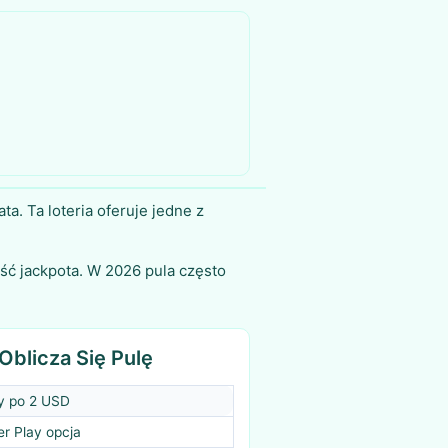
a. Ta loteria oferuje jedne z
ość jackpota. W 2026 pula często
Oblicza Się Pulę
ty po 2 USD
r Play opcja