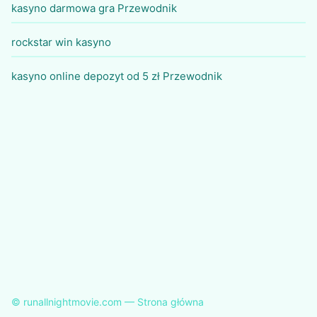
kasyno darmowa gra Przewodnik
rockstar win kasyno
kasyno online depozyt od 5 zł Przewodnik
© runallnightmovie.com — Strona główna