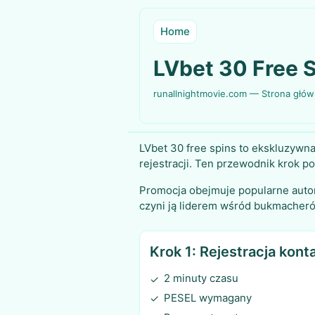
Home
LVbet 30 Free 
runallnightmovie.com — Strona głó
LVbet 30 free spins to ekskluzywn
rejestracji. Ten przewodnik krok p
Promocja obejmuje popularne automa
czyni ją liderem wśród bukmacher
Krok 1: Rejestracja kont
2 minuty czasu
✓
PESEL wymagany
✓