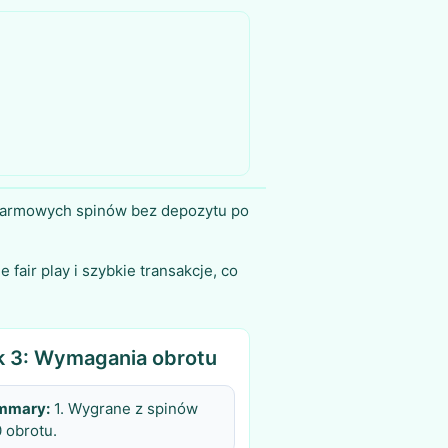
0 darmowych spinów bez depozytu po
air play i szybkie transakcje, co
k 3: Wymagania obrotu
mmary:
1. Wygrane z spinów
 obrotu.