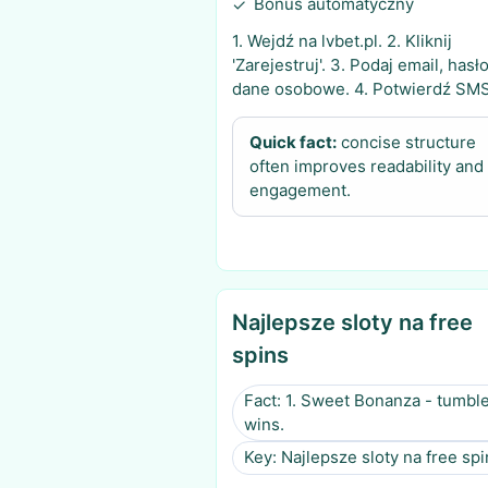
Bonus automatyczny
✓
1. Wejdź na lvbet.pl. 2. Kliknij
'Zarejestruj'. 3. Podaj email, hasło
dane osobowe. 4. Potwierdź SM
Quick fact:
concise structure
often improves readability and
engagement.
Najlepsze sloty na free
spins
Fact: 1. Sweet Bonanza - tumbl
wins.
Key: Najlepsze sloty na free spi