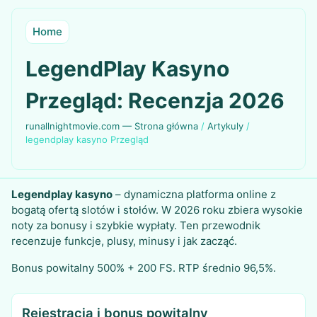
Home
LegendPlay Kasyno
Przegląd: Recenzja 2026
runallnightmovie.com — Strona główna
/
Artykuly
/
legendplay kasyno Przegląd
Legendplay kasyno
– dynamiczna platforma online z
bogatą ofertą slotów i stołów. W 2026 roku zbiera wysokie
noty za bonusy i szybkie wypłaty. Ten przewodnik
recenzuje funkcje, plusy, minusy i jak zacząć.
Bonus powitalny 500% + 200 FS. RTP średnio 96,5%.
Rejestracja i bonus powitalny