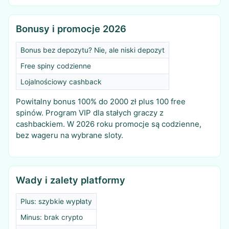
Bonusy i promocje 2026
Bonus bez depozytu? Nie, ale niski depozyt
Free spiny codzienne
Lojalnościowy cashback
Powitalny bonus 100% do 2000 zł plus 100 free
spinów. Program VIP dla stałych graczy z
cashbackiem. W 2026 roku promocje są codzienne,
bez wageru na wybrane sloty.
Wady i zalety platformy
Plus: szybkie wypłaty
Minus: brak crypto