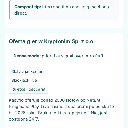
Compact tip:
trim repetition and keep sections
direct.
Oferta gier w Kryptonim Sp. z o.o.
Dense mode:
prioritize signal over intro fluff.
Sloty z jackpotami
Blackjack live
Ruletka i baccarat
Kasyno oferuje ponad 2000 slotów od NetEnt i
Pragmatic Play. Live casino z dealerami po polsku to
hit 2026 roku. Brak ruletki europejskiej? Nie, jest
dostępna 24/7.