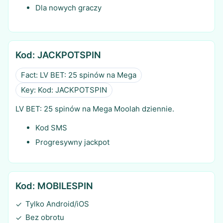
Dla nowych graczy
Kod: JACKPOTSPIN
Fact: LV BET: 25 spinów na Mega
Key: Kod: JACKPOTSPIN
LV BET: 25 spinów na Mega Moolah dziennie.
Kod SMS
Progresywny jackpot
Kod: MOBILESPIN
Tylko Android/iOS
✓
Bez obrotu
✓