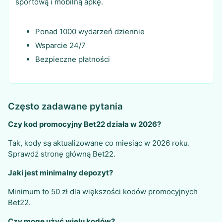
sportową i mobilną apkę.
Ponad 1000 wydarzeń dziennie
Wsparcie 24/7
Bezpieczne płatności
Często zadawane pytania
Czy kod promocyjny Bet22 działa w 2026?
Tak, kody są aktualizowane co miesiąc w 2026 roku.
Sprawdź stronę główną Bet22.
Jaki jest minimalny depozyt?
Minimum to 50 zł dla większości kodów promocyjnych
Bet22.
Czy mogę użyć wielu kodów?