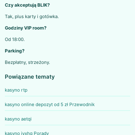
Czy akceptują BLIK?
Tak, plus karty i gotówka.
Godziny VIP room?
Od 18:00.
Parking?
Bezpłatny, strzeżony.
Powiązane tematy
kasyno rtp
kasyno online depozyt od 5 zł Przewodnik
kasyno aetqi
kasyno jvxhq Porady