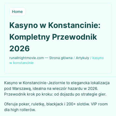
Home
Kasyno w Konstancinie:
Kompletny Przewodnik
2026
runallnightmovie.com — Strona główna
/
Artykuly
/
kasyno
w konstancinie
Kasyno w Konstancinie-Jeziornie to elegancka lokalizacja
pod Warszawą, idealna na wieczór hazardu w 2026.
Przewodnik krok po kroku: od dojazdu po strategie gier.
Oferuje poker, ruletkę, blackjack i 200+ slotów. VIP room
dla high rollerów.