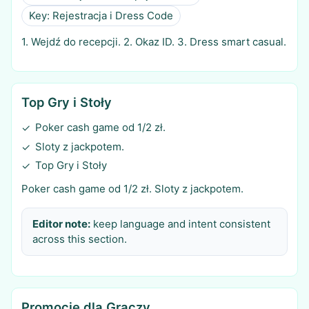
Key: Rejestracja i Dress Code
1. Wejdź do recepcji. 2. Okaz ID. 3. Dress smart casual.
Top Gry i Stoły
Poker cash game od 1/2 zł.
✓
Sloty z jackpotem.
✓
Top Gry i Stoły
✓
Poker cash game od 1/2 zł. Sloty z jackpotem.
Editor note:
keep language and intent consistent
across this section.
Promocje dla Graczy