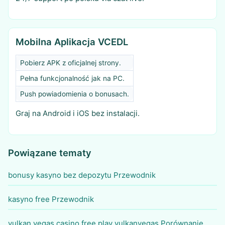
Mobilna Aplikacja VCEDL
Pobierz APK z oficjalnej strony.
Pełna funkcjonalność jak na PC.
Push powiadomienia o bonusach.
Graj na Android i iOS bez instalacji.
Powiązane tematy
bonusy kasyno bez depozytu Przewodnik
kasyno free Przewodnik
vulkan vegas casino free play vulkanvegas Porównanie