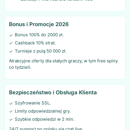
Bonus i Promocje 2026
Bonus 100% do 2000 zł.
✓
Cashback 10% strat.
✓
Turnieje z pulą 50 000 zł.
✓
Atrakcyjne oferty dla stałych graczy, w tym free spiny
co tydzień.
Bezpieczeństwo i Obsługa Klienta
Szyfrowanie SSL.
✓
Limity odpowiedzialnej gry.
✓
Szybkie odpowiedzi w 2 min.
✓
24/7 support po polsku via czat live.