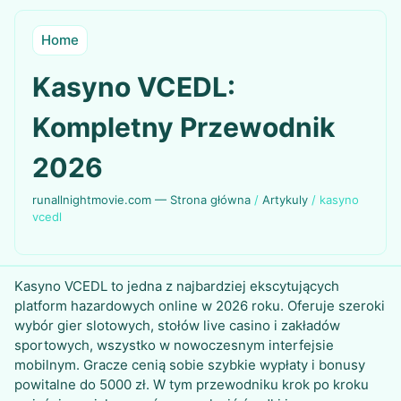
Home
Kasyno VCEDL:
Kompletny Przewodnik
2026
runallnightmovie.com — Strona główna
/
Artykuly
/
kasyno
vcedl
Kasyno VCEDL to jedna z najbardziej ekscytujących
platform hazardowych online w 2026 roku. Oferuje szeroki
wybór gier slotowych, stołów live casino i zakładów
sportowych, wszystko w nowoczesnym interfejsie
mobilnym. Gracze cenią sobie szybkie wypłaty i bonusy
powitalne do 5000 zł. W tym przewodniku krok po kroku