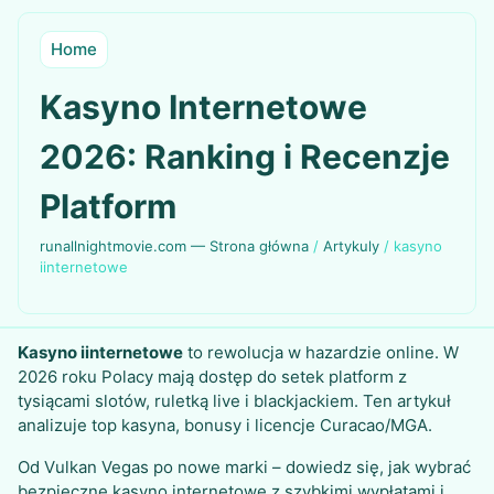
Home
Kasyno Internetowe
2026: Ranking i Recenzje
Platform
runallnightmovie.com — Strona główna
/
Artykuly
/
kasyno
iinternetowe
Kasyno iinternetowe
to rewolucja w hazardzie online. W
2026 roku Polacy mają dostęp do setek platform z
tysiącami slotów, ruletką live i blackjackiem. Ten artykuł
analizuje top kasyna, bonusy i licencje Curacao/MGA.
Od Vulkan Vegas po nowe marki – dowiedz się, jak wybrać
bezpieczne kasyno internetowe z szybkimi wypłatami i