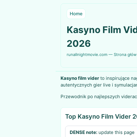
Home
Kasyno Film Vi
2026
runallnightmovie.com — Strona głó
Kasyno film vider
to inspirujące n
autentycznych gier live i symulacj
Przewodnik po najlepszych viderac
Top Kasyno Film Vider 
DENSE note:
update this page