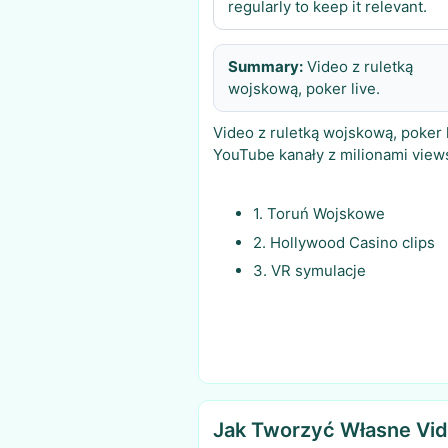
regularly to keep it relevant.
Summary:
Video z ruletką
wojskową, poker live.
Video z ruletką wojskową, poker l
YouTube kanały z milionami view
1. Toruń Wojskowe
2. Hollywood Casino clips
3. VR symulacje
Jak Tworzyć Własne Vid