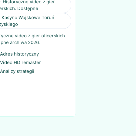
: Historyczne video z gier
cerskich. Dostępne
: Kasyno Wojskowe Toruń
zyskiego
ryczne video z gier oficerskich.
pne archiwa 2026.
Adres historyczny
Video HD remaster
Analizy strategii