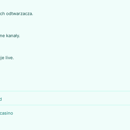
ach odtwarzacza.
ne kanały.
e live.
d
 casino