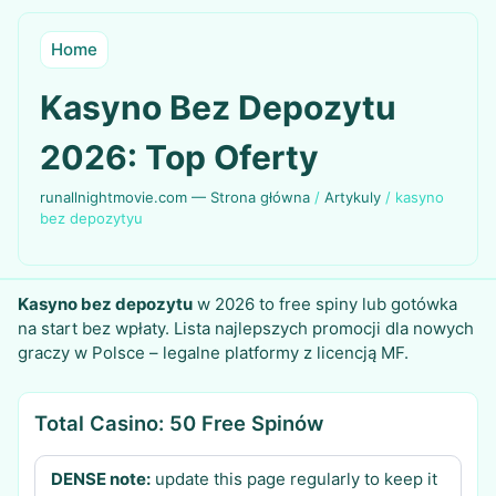
Home
Kasyno Bez Depozytu
2026: Top Oferty
runallnightmovie.com — Strona główna
/
Artykuly
/
kasyno
bez depozytyu
Kasyno bez depozytu
w 2026 to free spiny lub gotówka
na start bez wpłaty. Lista najlepszych promocji dla nowych
graczy w Polsce – legalne platformy z licencją MF.
Total Casino: 50 Free Spinów
DENSE note:
update this page regularly to keep it