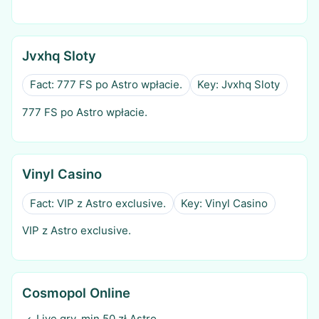
Jvxhq Sloty
Fact: 777 FS po Astro wpłacie.
Key: Jvxhq Sloty
777 FS po Astro wpłacie.
Vinyl Casino
Fact: VIP z Astro exclusive.
Key: Vinyl Casino
VIP z Astro exclusive.
Cosmopol Online
Live gry, min 50 zł Astro.