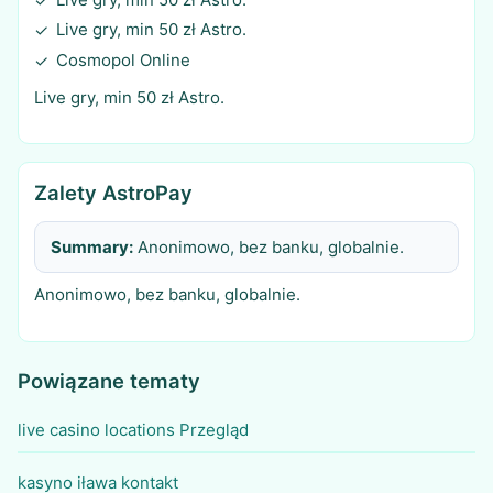
✓
Live gry, min 50 zł Astro.
✓
Cosmopol Online
✓
Live gry, min 50 zł Astro.
Zalety AstroPay
Summary:
Anonimowo, bez banku, globalnie.
Anonimowo, bez banku, globalnie.
Powiązane tematy
live casino locations Przegląd
kasyno iława kontakt