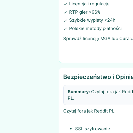
Licencja i regulacje
✓
RTP gier >96%
✓
Szybkie wypłaty <24h
✓
Polskie metody płatności
✓
Sprawdź licencję MGA lub Curac
Bezpieczeństwo i Opini
Summary:
Czytaj fora jak Redd
PL.
Czytaj fora jak Reddit PL.
SSL szyfrowanie