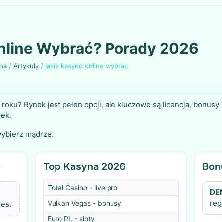
nline Wybrać? Porady 2026
wna
/
Artykuly
/
jakie kasyno online wybrac
oku? Rynek jest pełen opcji, ale kluczowe są licencja, bonusy i 
pek.
wybierz mądrze.
a
Top Kasyna 2026
Bon
Total Casino - live pro
DEN
reg
les.
Vulkan Vegas - bonusy
Euro PL - sloty