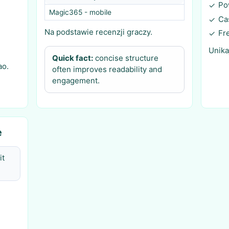
Po
✓
Magic365 - mobile
Ca
✓
Na podstawie recenzji graczy.
Fr
✓
Unika
Quick fact:
concise structure
ao.
often improves readability and
engagement.
e
it