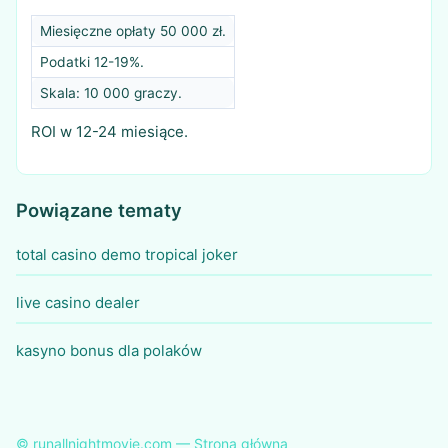
Miesięczne opłaty 50 000 zł.
Podatki 12-19%.
Skala: 10 000 graczy.
ROI w 12-24 miesiące.
Powiązane tematy
total casino demo tropical joker
live casino dealer
kasyno bonus dla polaków
© runallnightmovie.com — Strona główna