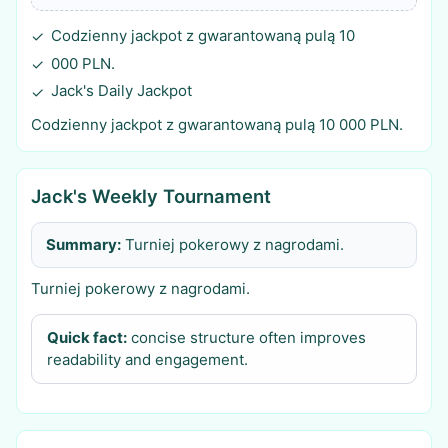
Codzienny jackpot z gwarantowaną pulą 10
✓
000 PLN.
✓
Jack's Daily Jackpot
✓
Codzienny jackpot z gwarantowaną pulą 10 000 PLN.
Jack's Weekly Tournament
Summary:
Turniej pokerowy z nagrodami.
Turniej pokerowy z nagrodami.
Quick fact:
concise structure often improves
readability and engagement.