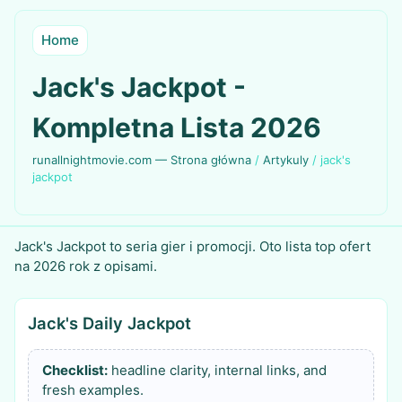
Home
Jack's Jackpot -
Kompletna Lista 2026
runallnightmovie.com — Strona główna
/
Artykuly
/
jack's
jackpot
Jack's Jackpot to seria gier i promocji. Oto lista top ofert
na 2026 rok z opisami.
Jack's Daily Jackpot
Checklist:
headline clarity, internal links, and
fresh examples.