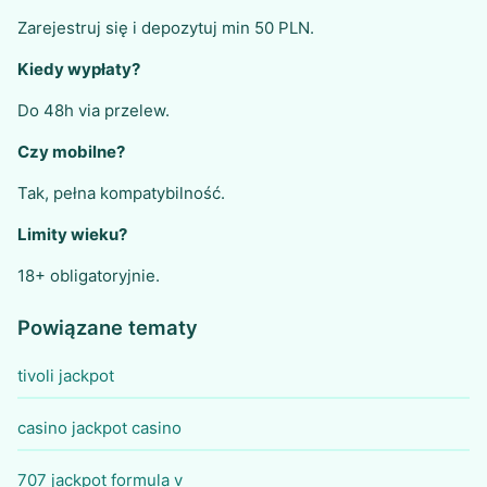
Zarejestruj się i depozytuj min 50 PLN.
Kiedy wypłaty?
Do 48h via przelew.
Czy mobilne?
Tak, pełna kompatybilność.
Limity wieku?
18+ obligatoryjnie.
Powiązane tematy
tivoli jackpot
casino jackpot casino
707 jackpot formula v