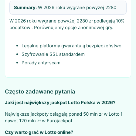
Summary:
W 2026 roku wygrane powyżej 2280
W 2026 roku wygrane powyżej 2280 zł podlegają 10%
podatkowi. Porównujemy opcje anonimowej gry.
Legalne platformy gwarantują bezpieczeństwo
Szyfrowanie SSL standardem
Porady anty-scam
Często zadawane pytania
Jaki jest największy jackpot Lotto Polska w 2026?
Największe jackpoty osiągają ponad 50 mln zł w Lotto i
nawet 120 mln zł w Eurojackpot.
Czy warto grać w Lotto online?