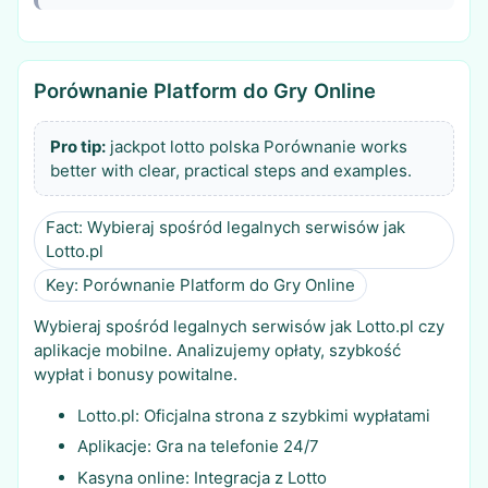
Porównanie Platform do Gry Online
Pro tip:
jackpot lotto polska Porównanie works
better with clear, practical steps and examples.
Fact: Wybieraj spośród legalnych serwisów jak
Lotto.pl
Key: Porównanie Platform do Gry Online
Wybieraj spośród legalnych serwisów jak Lotto.pl czy
aplikacje mobilne. Analizujemy opłaty, szybkość
wypłat i bonusy powitalne.
Lotto.pl: Oficjalna strona z szybkimi wypłatami
Aplikacje: Gra na telefonie 24/7
Kasyna online: Integracja z Lotto