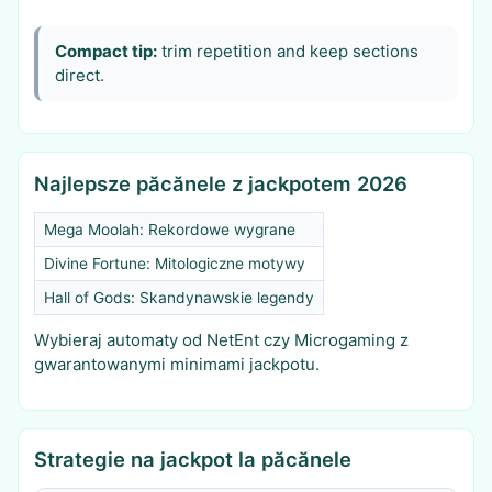
Compact tip:
trim repetition and keep sections
direct.
Najlepsze păcănele z jackpotem 2026
Mega Moolah: Rekordowe wygrane
Divine Fortune: Mitologiczne motywy
Hall of Gods: Skandynawskie legendy
Wybieraj automaty od NetEnt czy Microgaming z
gwarantowanymi minimami jackpotu.
Strategie na jackpot la păcănele