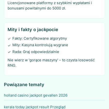
Licencjonowane platformy z szybkimi wypłatami i
bonusami powitalnymi do 5000 zł.
Mity i fakty o jackpocie
Fakty: Certyfikowane algorytmy
✓
Mity: Kasyna kontrolują wygrane
✓
Rada: Graj odpowiedzialnie
✓
Nie wierz w 'gorące maszyny' – to czysta losowość
RNG.
Powiązane tematy
holland casino jackpot gevallen 2026
kerala today jackpot result Przegląd