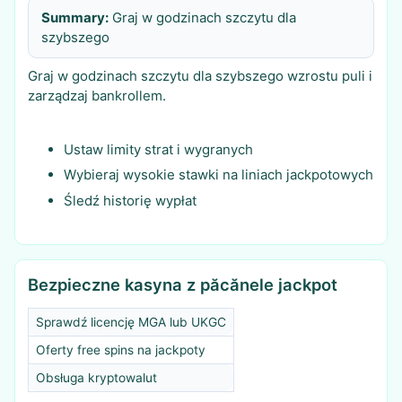
Summary:
Graj w godzinach szczytu dla
szybszego
Graj w godzinach szczytu dla szybszego wzrostu puli i
zarządzaj bankrollem.
Ustaw limity strat i wygranych
Wybieraj wysokie stawki na liniach jackpotowych
Śledź historię wypłat
Bezpieczne kasyna z păcănele jackpot
Sprawdź licencję MGA lub UKGC
Oferty free spins na jackpoty
Obsługa kryptowalut