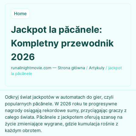
Home
Jackpot la păcănele:
Kompletny przewodnik
2026
runallnightmovie.com — Strona główna
/
Artykuly
/
jackpot
la păcănele
Odkryj świat jackpotów w automatach do gier, czyli
popularnych păcănele. W 2026 roku te progresywne
nagrody osiągają rekordowe sumy, przyciągając graczy z
całego świata. Păcănele z jackpotem oferują szansę na
życie zmieniające wygrane, gdzie kumulacja rośnie z
każdym obrotem.