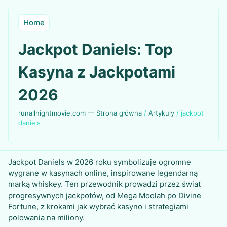
Home
Jackpot Daniels: Top
Kasyna z Jackpotami
2026
runallnightmovie.com — Strona główna
/
Artykuly
/
jackpot
daniels
Jackpot Daniels w 2026 roku symbolizuje ogromne
wygrane w kasynach online, inspirowane legendarną
marką whiskey. Ten przewodnik prowadzi przez świat
progresywnych jackpotów, od Mega Moolah po Divine
Fortune, z krokami jak wybrać kasyno i strategiami
polowania na miliony.