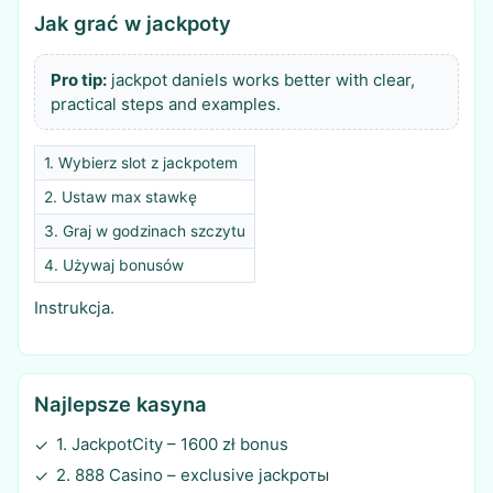
Jak grać w jackpoty
Pro tip:
jackpot daniels works better with clear,
practical steps and examples.
1. Wybierz slot z jackpotem
2. Ustaw max stawkę
3. Graj w godzinach szczytu
4. Używaj bonusów
Instrukcja.
Najlepsze kasyna
1. JackpotCity – 1600 zł bonus
✓
2. 888 Casino – exclusive jackpоты
✓