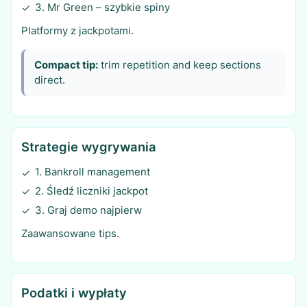
3. Mr Green – szybkie spiny
✓
Platformy z jackpotami.
Compact tip:
trim repetition and keep sections
direct.
Strategie wygrywania
1. Bankroll management
✓
2. Śledź liczniki jackpot
✓
3. Graj demo najpierw
✓
Zaawansowane tips.
Podatki i wypłaty