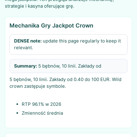
strategie i kasyna oferujące grę.
Mechanika Gry Jackpot Crown
DENSE note:
update this page regularly to keep it
relevant.
Summary:
5 bębnów, 10 linii. Zakłady od
5 bębnów, 10 linii. Zakłady od 0.40 do 100 EUR. Wild
crown zastępuje symbole.
RTP 96.1% w 2026
Zmienność średnia