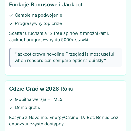
Funkcje Bonusowe i Jackpot
Gamble na podwojenie
✓
Progresywny top prize
✓
Scatter uruchamia 12 free spinów z mnożnikami.
Jackpot progresywny do 5000x stawki.
"jackpot crown novoline Przegląd is most useful
when readers can compare options quickly."
Gdzie Grać w 2026 Roku
Mobilna wersja HTML5
✓
Demo gratis
✓
Kasyna z Novoline: EnergyCasino, LV Bet. Bonus bez
depozytu często dostępny.