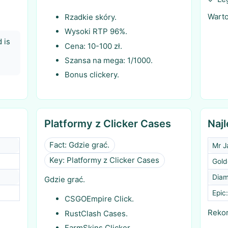
Warto
Rzadkie skóry.
Wysoki RTP 96%.
 is
Cena: 10-100 zł.
Szansa na mega: 1/1000.
Bonus clickery.
Platformy z Clicker Cases
Naj
Fact: Gdzie grać.
Mr J
Key: Platformy z Clicker Cases
Gold
Diam
Gdzie grać.
Epic
CSGOEmpire Click.
Rekor
RustClash Cases.
FarmSkins Clicker.