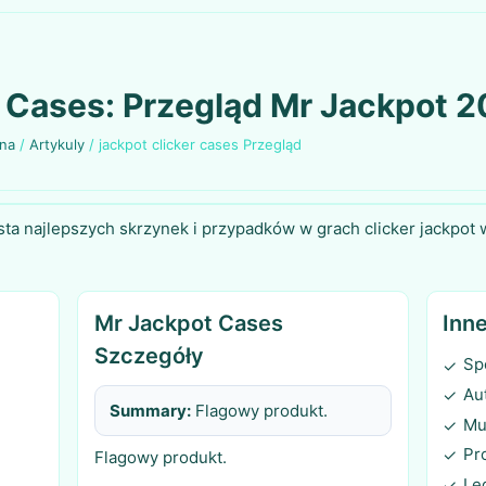
r Cases: Przegląd Mr Jackpot 
wna
/
Artykuly
/
jackpot clicker cases Przegląd
ista najlepszych skrzynek i przypadków w grach clicker jackpot 
Mr Jackpot Cases
Inn
Szczegóły
Sp
✓
Au
✓
Summary:
Flagowy produkt.
Mu
✓
Pro
✓
Flagowy produkt.
Le
✓