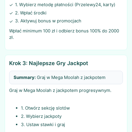
1. Wybierz metodę płatności (Przelewy24, karty)
✓
2. Wpłać środki
✓
3. Aktywuj bonus w promocjach
✓
Wpłać minimum 100 zł i odbierz bonus 100% do 2000
zł.
Krok 3: Najlepsze Gry Jackpot
Summary:
Graj w Mega Moolah z jackpotem
Graj w Mega Moolah z jackpotem progresywnym.
1. Otwórz sekcję slotów
2. Wybierz jackpoty
3. Ustaw stawki i graj