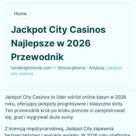
Home
Jackpot City Casinos
Najlepsze w 2026
Przewodnik
runallnightmovie.com — Strona główna
/
Artykuly
/
jackpot
city casinos
Jackpot City Casinos to lider wśród online kasyn w 2026
roku, oferujący jackpoty progresywne i klasyczne sloty.
Ten przewodnik krok po kroku pomoże ci zarejestrować
się, grać i wygrywać duże sumy.
Z licencją międzynarodową, Jackpot City zapewnia
bezpieczeństwo i wysokie wypłaty. W 2026 roku platforma