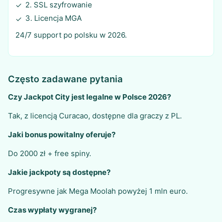
2. SSL szyfrowanie
✓
3. Licencja MGA
✓
24/7 support po polsku w 2026.
Często zadawane pytania
Czy Jackpot City jest legalne w Polsce 2026?
Tak, z licencją Curacao, dostępne dla graczy z PL.
Jaki bonus powitalny oferuje?
Do 2000 zł + free spiny.
Jakie jackpoty są dostępne?
Progresywne jak Mega Moolah powyżej 1 mln euro.
Czas wypłaty wygranej?