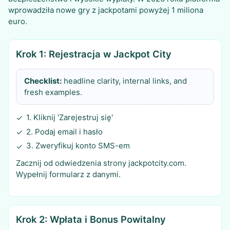
wprowadziła nowe gry z jackpotami powyżej 1 miliona
euro.
Krok 1: Rejestracja w Jackpot City
Checklist:
headline clarity, internal links, and
fresh examples.
1. Kliknij 'Zarejestruj się'
✓
2. Podaj email i hasło
✓
3. Zweryfikuj konto SMS-em
✓
Zacznij od odwiedzenia strony jackpotcity.com.
Wypełnij formularz z danymi.
Krok 2: Wpłata i Bonus Powitalny