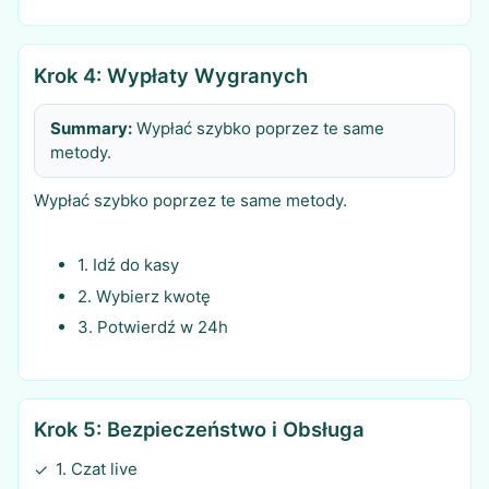
Krok 4: Wypłaty Wygranych
Summary:
Wypłać szybko poprzez te same
metody.
Wypłać szybko poprzez te same metody.
1. Idź do kasy
2. Wybierz kwotę
3. Potwierdź w 24h
Krok 5: Bezpieczeństwo i Obsługa
1. Czat live
✓