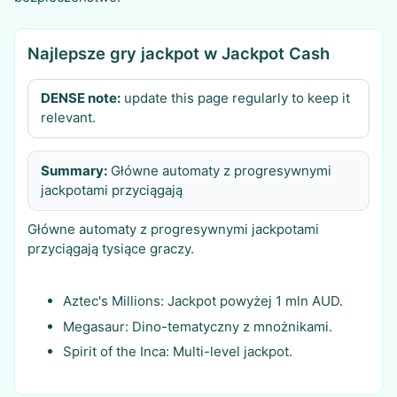
Najlepsze gry jackpot w Jackpot Cash
DENSE note:
update this page regularly to keep it
relevant.
Summary:
Główne automaty z progresywnymi
jackpotami przyciągają
Główne automaty z progresywnymi jackpotami
przyciągają tysiące graczy.
Aztec's Millions: Jackpot powyżej 1 mln AUD.
Megasaur: Dino-tematyczny z mnożnikami.
Spirit of the Inca: Multi-level jackpot.