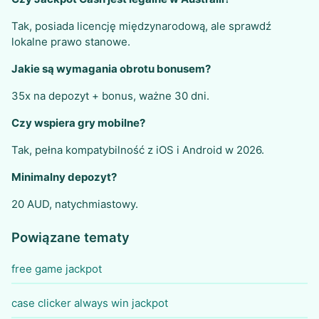
Tak, posiada licencję międzynarodową, ale sprawdź
lokalne prawo stanowe.
Jakie są wymagania obrotu bonusem?
35x na depozyt + bonus, ważne 30 dni.
Czy wspiera gry mobilne?
Tak, pełna kompatybilność z iOS i Android w 2026.
Minimalny depozyt?
20 AUD, natychmiastowy.
Powiązane tematy
free game jackpot
case clicker always win jackpot