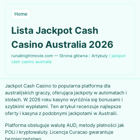
Home
Lista Jackpot Cash
Casino Australia 2026
runallnightmovie.com — Strona główna
/
Artykuly
/
jackpot
cash casino australia
Jackpot Cash Casino to popularna platforma dla
australijskich graczy, oferująca jackpoty w automatach i
stołach. W 2026 roku kasyno wyróżnia się bonusami i
szybkimi wypłatami. Ten artykuł recenzuje najlepsze
oferty i kasyna z podobnymi jackpotami w Australii.
Platforma obsługuje walutę AUD, metody płatności jak
POLi i kryptowaluty. Licencja Curacao gwarantuje
bezpieczeństwo.