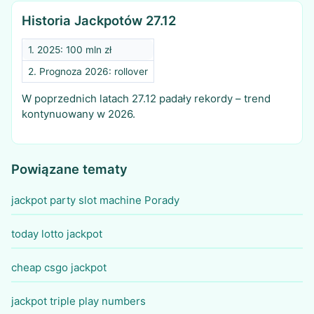
Historia Jackpotów 27.12
1. 2025: 100 mln zł
2. Prognoza 2026: rollover
W poprzednich latach 27.12 padały rekordy – trend
kontynuowany w 2026.
Powiązane tematy
jackpot party slot machine Porady
today lotto jackpot
cheap csgo jackpot
jackpot triple play numbers