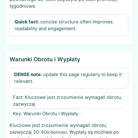
tygodniowe.
Quick fact:
concise structure often improves
readability and engagement.
Warunki Obrotu i Wypłaty
DENSE note:
update this page regularly to keep it
relevant.
Fact: Kluczowe jest zrozumienie wymagań obrotu,
zazwyczaj
Key: Warunki Obrotu i Wypłaty
Kluczowe jest zrozumienie wymagań obrotu,
zazwyczaj 30-40x bonusu. Wypłaty są możliwe po