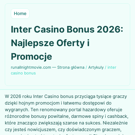
Home
Inter Casino Bonus 2026:
Najlepsze Oferty i
Promocje
runallnightmovie.com — Strona główna
/
Artykuly
/
inter
casino bonus
W 2026 roku Inter Casino bonus przyciąga tysiące graczy
dzięki hojnym promocjom i łatwemu dostępowi do
wygranych. Ten renomowany portal hazardowy oferuje
różnorodne bonusy powitalne, darmowe spiny i cashback,
które znacząco zwiększają szanse na sukces. Niezależnie
czy jesteś nowicjuszem, czy doświadczonym graczem,