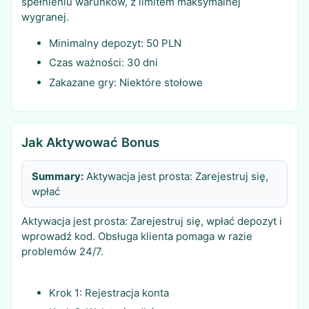
spełnieniu warunków, z limitem maksymalnej
wygranej.
Minimalny depozyt: 50 PLN
Czas ważności: 30 dni
Zakazane gry: Niektóre stołowe
Jak Aktywować Bonus
Summary:
Aktywacja jest prosta: Zarejestruj się,
wpłać
Aktywacja jest prosta: Zarejestruj się, wpłać depozyt i
wprowadź kod. Obsługa klienta pomaga w razie
problemów 24/7.
Krok 1: Rejestracja konta