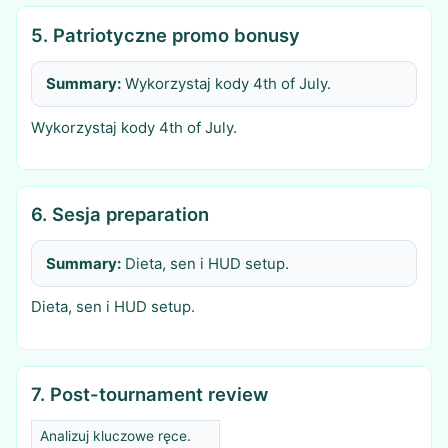
5. Patriotyczne promo bonusy
Summary:
Wykorzystaj kody 4th of July.
Wykorzystaj kody 4th of July.
6. Sesja preparation
Summary:
Dieta, sen i HUD setup.
Dieta, sen i HUD setup.
7. Post-tournament review
Analizuj kluczowe ręce.