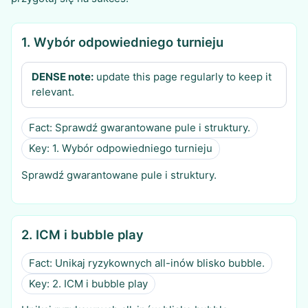
1. Wybór odpowiedniego turnieju
DENSE note:
update this page regularly to keep it
relevant.
Fact: Sprawdź gwarantowane pule i struktury.
Key: 1. Wybór odpowiedniego turnieju
Sprawdź gwarantowane pule i struktury.
2. ICM i bubble play
Fact: Unikaj ryzykownych all-inów blisko bubble.
Key: 2. ICM i bubble play