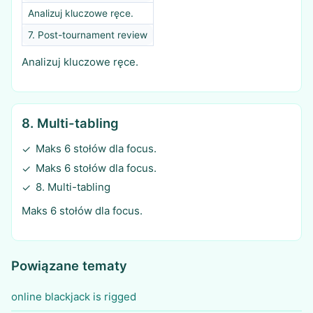
Analizuj kluczowe ręce.
7. Post-tournament review
Analizuj kluczowe ręce.
8. Multi-tabling
Maks 6 stołów dla focus.
✓
Maks 6 stołów dla focus.
✓
8. Multi-tabling
✓
Maks 6 stołów dla focus.
Powiązane tematy
online blackjack is rigged