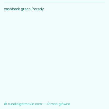
cashback graco Porady
© runallnightmovie.com — Strona główna