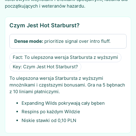
początkujących i weteranów hazardu.
Czym Jest Hot Starburst?
Dense mode:
prioritize signal over intro fluff.
Fact: To ulepszona wersja Starbursta z wyższymi
Key: Czym Jest Hot Starburst?
To ulepszona wersja Starbursta z wyższymi
mnożnikami i częstszymi bonusami. Gra na 5 bębnach
z 10 liniami płatniczymi.
Expanding Wilds pokrywają cały bęben
Respins po każdym Wildzie
Niskie stawki od 0,10 PLN