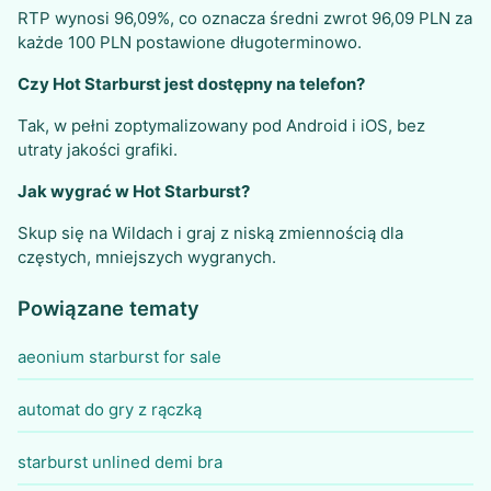
RTP wynosi 96,09%, co oznacza średni zwrot 96,09 PLN za
każde 100 PLN postawione długoterminowo.
Czy Hot Starburst jest dostępny na telefon?
Tak, w pełni zoptymalizowany pod Android i iOS, bez
utraty jakości grafiki.
Jak wygrać w Hot Starburst?
Skup się na Wildach i graj z niską zmiennością dla
częstych, mniejszych wygranych.
Powiązane tematy
aeonium starburst for sale
automat do gry z rączką
starburst unlined demi bra