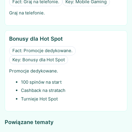
Fact: Graj na telefonie.
Key: Mobile Gaming
Graj na telefonie.
Bonusy dla Hot Spot
Fact: Promocje dedykowane.
Key: Bonusy dla Hot Spot
Promocje dedykowane.
100 spinów na start
Cashback na stratach
Turnieje Hot Spot
Powiązane tematy