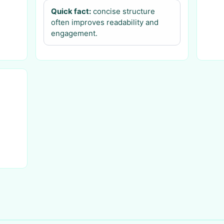
Quick fact:
concise structure
often improves readability and
engagement.