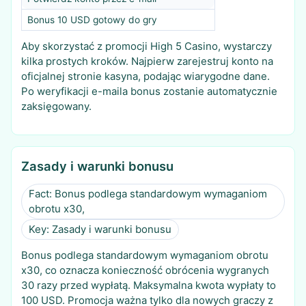
Bonus 10 USD gotowy do gry
Aby skorzystać z promocji High 5 Casino, wystarczy
kilka prostych kroków. Najpierw zarejestruj konto na
oficjalnej stronie kasyna, podając wiarygodne dane.
Po weryfikacji e-maila bonus zostanie automatycznie
zaksięgowany.
Zasady i warunki bonusu
Fact: Bonus podlega standardowym wymaganiom
obrotu x30,
Key: Zasady i warunki bonusu
Bonus podlega standardowym wymaganiom obrotu
x30, co oznacza konieczność obrócenia wygranych
30 razy przed wypłatą. Maksymalna kwota wypłaty to
100 USD. Promocja ważna tylko dla nowych graczy z