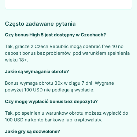
Często zadawane pytania
Czy bonus High 5 jest dostępny w Czechach?
Tak, gracze z Czech Republic mogą odebrać free 10 no
deposit bonus bez problemów, pod warunkiem spełnienia
wieku 18+.
Jakie są wymagania obrotu?
Bonus wymaga obrotu 30x w ciągu 7 dni. Wygrane
powyżej 100 USD nie podlegają wypłacie.
Czy mogę wypłacić bonus bez depozytu?
Tak, po spełnieniu warunków obrotu możesz wypłacić do
100 USD na konto bankowe lub kryptowaluty.
Jakie gry są dozwolone?