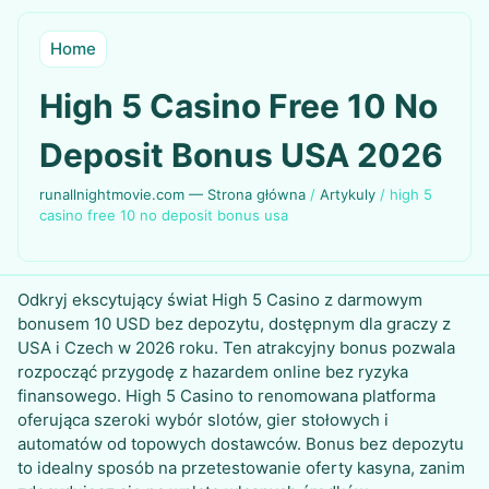
Home
High 5 Casino Free 10 No
Deposit Bonus USA 2026
runallnightmovie.com — Strona główna
/
Artykuly
/
high 5
casino free 10 no deposit bonus usa
Odkryj ekscytujący świat High 5 Casino z darmowym
bonusem 10 USD bez depozytu, dostępnym dla graczy z
USA i Czech w 2026 roku. Ten atrakcyjny bonus pozwala
rozpocząć przygodę z hazardem online bez ryzyka
finansowego. High 5 Casino to renomowana platforma
oferująca szeroki wybór slotów, gier stołowych i
automatów od topowych dostawców. Bonus bez depozytu
to idealny sposób na przetestowanie oferty kasyna, zanim