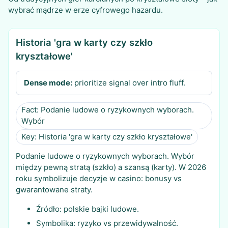
wybrać mądrze w erze cyfrowego hazardu.
Historia 'gra w karty czy szkło
kryształowe'
Dense mode:
prioritize signal over intro fluff.
Fact: Podanie ludowe o ryzykownych wyborach.
Wybór
Key: Historia 'gra w karty czy szkło kryształowe'
Podanie ludowe o ryzykownych wyborach. Wybór
między pewną stratą (szkło) a szansą (karty). W 2026
roku symbolizuje decyzje w casino: bonusy vs
gwarantowane straty.
Źródło: polskie bajki ludowe.
Symbolika: ryzyko vs przewidywalność.