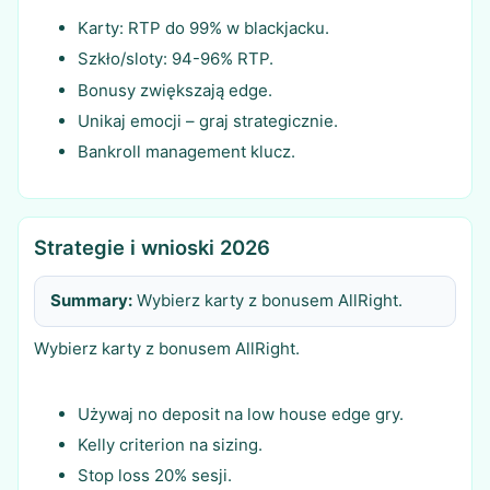
Karty: RTP do 99% w blackjacku.
Szkło/sloty: 94-96% RTP.
Bonusy zwiększają edge.
Unikaj emocji – graj strategicznie.
Bankroll management klucz.
Strategie i wnioski 2026
Summary:
Wybierz karty z bonusem AllRight.
Wybierz karty z bonusem AllRight.
Używaj no deposit na low house edge gry.
Kelly criterion na sizing.
Stop loss 20% sesji.