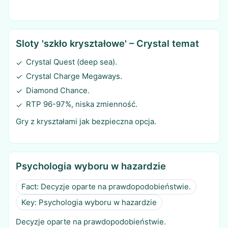
Sloty 'szkło kryształowe' – Crystal temat
Crystal Quest (deep sea).
✓
Crystal Charge Megaways.
✓
Diamond Chance.
✓
RTP 96-97%, niska zmienność.
✓
Gry z kryształami jak bezpieczna opcja.
Psychologia wyboru w hazardzie
Fact: Decyzje oparte na prawdopodobieństwie.
Key: Psychologia wyboru w hazardzie
Decyzje oparte na prawdopodobieństwie.