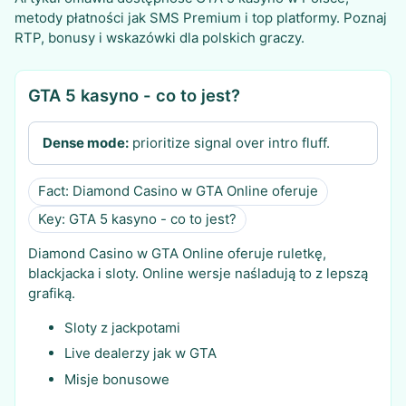
metody płatności jak SMS Premium i top platformy. Poznaj
RTP, bonusy i wskazówki dla polskich graczy.
GTA 5 kasyno - co to jest?
Dense mode:
prioritize signal over intro fluff.
Fact: Diamond Casino w GTA Online oferuje
Key: GTA 5 kasyno - co to jest?
Diamond Casino w GTA Online oferuje ruletkę,
blackjacka i sloty. Online wersje naśladują to z lepszą
grafiką.
Sloty z jackpotami
Live dealerzy jak w GTA
Misje bonusowe